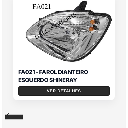
FA021 - FAROL DIANTEIRO
ESQUERDO SHINERAY
VER DETALHES
arrow_back
Voltar